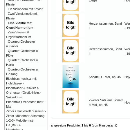
Elegie
Hoy
Klavier
Ein Violoncello mit Kavier
Zwei Viololoncello mit
Klavier
Eine Violine mit
Herzensstimmen, Band
Wen
Orgel/Harmonium
I
- 1
Zwei Violinen &
Orgel/Harmonium
Quartett-Orchester
u.Klavier
Herzensstimmen, Band
Wen
Quartett-Orchester u.
II
- 1
Flöte
Quartett-Orchester u.
Harfe
Quartett-Orchester u.
Gesang
Sonate D - Moll, op. 45
Hoy
Blechblasmusik,a. mit
Holzbläser->
Blechbläser & Klavier->
Orchester (Groß.-Klein.-
Salon-O.->
Zweiter Satz aus Sonate
Ensemble-Orchester, Instr.-
Hoy
d-Moll, op. 45
Mix
Zither / Hackbrett / Gitarre->
Zither-Münchner Stimmung
1-2-3- Melodie-Instr.
Git.,Baß->
angezeigte Produkte:
1
bis
6
(von
6
insgesamt)
Mandoline->