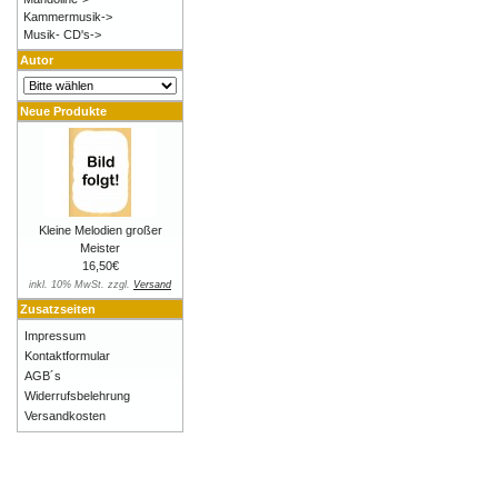
Kammermusik->
Musik- CD's->
Autor
Neue Produkte
Kleine Melodien großer
Meister
16,50€
inkl. 10% MwSt. zzgl.
Versand
Zusatzseiten
Impressum
Kontaktformular
AGB´s
Widerrufsbelehrung
Versandkosten