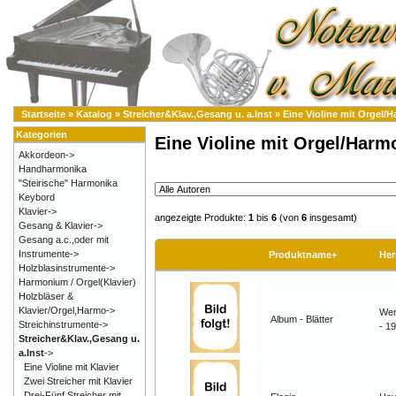
Startseite
»
Katalog
»
Streicher&Klav.,Gesang u. a.Inst
»
Eine Violine mit Orgel
Kategorien
Eine Violine mit Orgel/Har
Akkordeon->
Handharmonika
"Steirische" Harmonika
Keybord
Klavier->
angezeigte Produkte:
1
bis
6
(von
6
insgesamt)
Gesang & Klavier->
Gesang a.c.,oder mit
Instrumente->
Produktname+
Her
Holzblasinstrumente->
Harmonium / Orgel(Klavier)
Holzbläser &
Klavier/Orgel,Harmo->
Wen
Album - Blätter
Streichinstrumente->
- 1
Streicher&Klav.,Gesang u.
a.Inst
->
Eine Violine mit Klavier
Zwei Streicher mit Klavier
Drei-Fünf Streicher mit