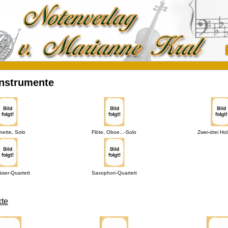
instrumente
inette, Solo
Flöte, Oboe...-Solo
Zwei-drei Hol
äser-Quartett
Saxophon-Quartett
te