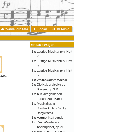
Warenkorb (35)
Kasse
Ihr Konto
Einkaufswagen
1 x
Lustige Musikanten, Heft
7
1 x
Lustige Musikanten, Heft
9
2 x
Lustige Musikanten, Heft
5
zbläser
1 x
Weltbekannte Walzer
2 x
Die Kaiserglocke zu
Speyer, op.384
1 x
Aus der goldenen
Jugendzeit, Band I
1 x
Musikalische
Kostbarkeiten, Verlag
Bergkristall
1 x
Harmonikafreunde
1 x
Des Wanderers
Abendgebet, op.21
1 x
Alles tanzt - Band II