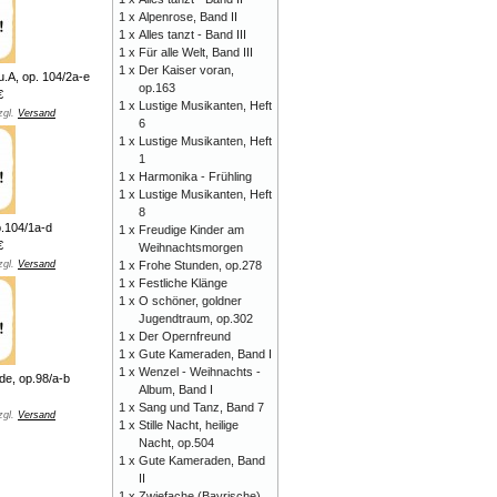
1 x
Alpenrose, Band II
1 x
Alles tanzt - Band III
1 x
Für alle Welt, Band III
1 x
Der Kaiser voran,
u.A, op. 104/2a-e
op.163
€
1 x
Lustige Musikanten, Heft
zgl.
Versand
6
1 x
Lustige Musikanten, Heft
1
1 x
Harmonika - Frühling
1 x
Lustige Musikanten, Heft
8
.104/1a-d
1 x
Freudige Kinder am
€
Weihnachtsmorgen
zgl.
Versand
1 x
Frohe Stunden, op.278
1 x
Festliche Klänge
1 x
O schöner, goldner
Jugendtraum, op.302
1 x
Der Opernfreund
1 x
Gute Kameraden, Band I
1 x
Wenzel - Weihnachts -
de, op.98/a-b
Album, Band I
1 x
Sang und Tanz, Band 7
zgl.
Versand
1 x
Stille Nacht, heilige
Nacht, op.504
1 x
Gute Kameraden, Band
II
1 x
Zwiefache (Bayrische),