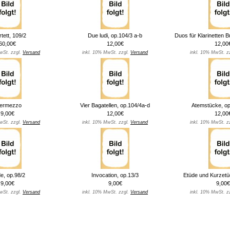
tett, 109/2
Due ludi, op.104/3 a-b
Duos für Klarinetten B
60,00€
12,00€
12,00
wSt. zzgl.
Versand
inkl. 10% MwSt. zzgl.
Versand
inkl. 10% MwSt. z
termezzo
Vier Bagatellen, op.104/4a-d
Atemstücke, op
9,00€
12,00€
12,00
wSt. zzgl.
Versand
inkl. 10% MwSt. zzgl.
Versand
inkl. 10% MwSt. z
e, op.98/2
Invocation, op.13/3
Etüde und Kurzetü
9,00€
9,00€
9,00€
wSt. zzgl.
Versand
inkl. 10% MwSt. zzgl.
Versand
inkl. 10% MwSt. z