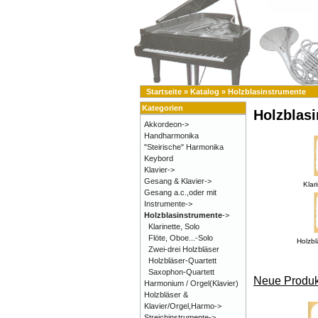
Startseite
»
Katalog
»
Holzblasinstrumente
Kategorien
Holzblas
Akkordeon->
Handharmonika
"Steirische" Harmonika
Keybord
Klavier->
Gesang & Klavier->
Klar
Gesang a.c.,oder mit
Instrumente->
Holzblasinstrumente
->
Klarinette, Solo
Flöte, Oboe...-Solo
Holzbl
Zwei-drei Holzbläser
Holzbläser-Quartett
Saxophon-Quartett
Neue Produk
Harmonium / Orgel(Klavier)
Holzbläser &
Klavier/Orgel,Harmo->
Streichinstrumente->