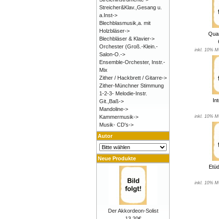
Streicher&Klav.,Gesang u.
a.Inst->
Blechblasmusik,a. mit
Holzbläser->
Quar
Blechbläser & Klavier->
Orchester (Groß.-Klein.-
inkl. 10% M
Salon-O.->
Ensemble-Orchester, Instr.-
Mix
Zither / Hackbrett / Gitarre->
Zither-Münchner Stimmung
1-2-3- Melodie-Instr.
In
Git.,Baß->
Mandoline->
inkl. 10% M
Kammermusik->
Musik- CD's->
Autor
Neue Produkte
Etüd
inkl. 10% M
Der Akkordeon-Solist
13,20€