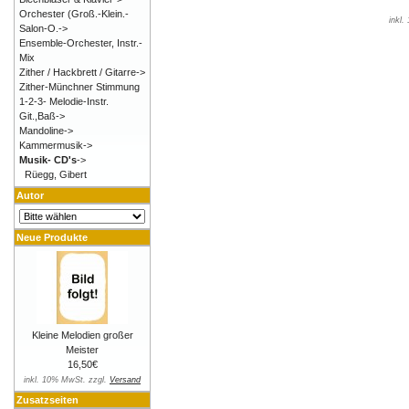
Orchester (Groß.-Klein.-
inkl
Salon-O.->
Ensemble-Orchester, Instr.-
Mix
Zither / Hackbrett / Gitarre->
Zither-Münchner Stimmung
1-2-3- Melodie-Instr.
Git.,Baß->
Mandoline->
Kammermusik->
Musik- CD's
->
Rüegg, Gibert
Autor
Neue Produkte
Kleine Melodien großer
Meister
16,50€
inkl. 10% MwSt. zzgl.
Versand
Zusatzseiten