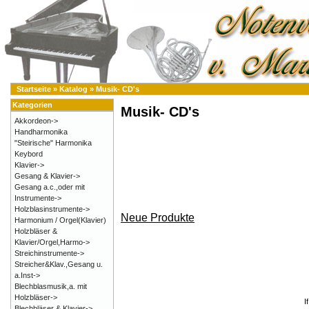
Startseite
»
Katalog
»
Musik- CD's
Kategorien
Musik- CD's
Akkordeon->
Handharmonika
"Steirische" Harmonika
Keybord
Klavier->
Gesang & Klavier->
Gesang a.c.,oder mit
Instrumente->
Holzblasinstrumente->
Neue Produkte
Harmonium / Orgel(Klavier)
Holzbläser &
Klavier/Orgel,Harmo->
Streichinstrumente->
Streicher&Klav.,Gesang u.
a.Inst->
Blechblasmusik,a. mit
Holzbläser->
I
Blechbläser & Klavier->