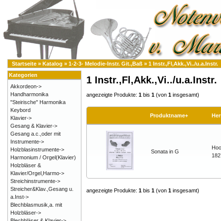
Startseite
»
Katalog
»
1-2-3- Melodie-Instr. Git.,Baß
»
1 Instr.,Fl,Akk.,Vi../u.a.Instr.
Kategorien
1 Instr.,Fl,Akk.,Vi../u.a.Instr.
Akkordeon->
Handharmonika
angezeigte Produkte:
1
bis
1
(von
1
insgesamt)
"Steirische" Harmonika
Keybord
Produktname+
Her
Klavier->
Gesang & Klavier->
Gesang a.c.,oder mit
Instrumente->
Hoo
Holzblasinstrumente->
Sonata in G
182
Harmonium / Orgel(Klavier)
Holzbläser &
Klavier/Orgel,Harmo->
Streichinstrumente->
Streicher&Klav.,Gesang u.
angezeigte Produkte:
1
bis
1
(von
1
insgesamt)
a.Inst->
Blechblasmusik,a. mit
Holzbläser->
Blechbläser & Klavier->