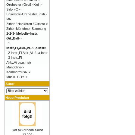
Orchester (Groß.-Klein.-
Salon-O.->
Ensemble-Orchester, Instr.-
Mix
Zither / Hackbrett / Gitarre->
Zither-Münchner Stimmung
1-2-3- Melodie-Instr.
Git.,Baß
->
1
Instr.,Fl,Akk.,Vi../u.a.Instr.
2 Instr.,Fl,Akk.,Vi../u.a.Instr
3 Instr.,Fl,
Akk.,Vi../u.a.Instr
Mandoline->
Kammermusik->
Musik- CD's->
Autor
Neue Produkte
Der Akkordeon-Solist
13,20€