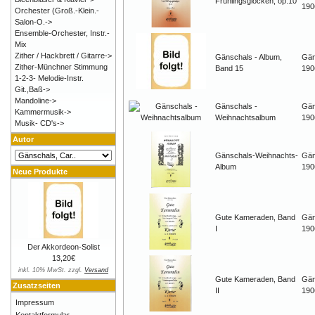
Frühlingsglocken, op.10
190
Orchester (Groß.-Klein.-
Salon-O.->
Ensemble-Orchester, Instr.-
Mix
Zither / Hackbrett / Gitarre->
Gänschals - Album,
Gän
Zither-Münchner Stimmung
Band 15
190
1-2-3- Melodie-Instr.
Git.,Baß->
Mandoline->
Gänschals -
Gän
Kammermusik->
Weihnachtsalbum
190
Musik- CD's->
Autor
Gänschals-Weihnachts-
Gän
Album
190
Neue Produkte
Gute Kameraden, Band
Gän
I
190
Der Akkordeon-Solist
13,20€
inkl. 10% MwSt. zzgl.
Versand
Gute Kameraden, Band
Gän
Zusatzseiten
II
190
Impressum