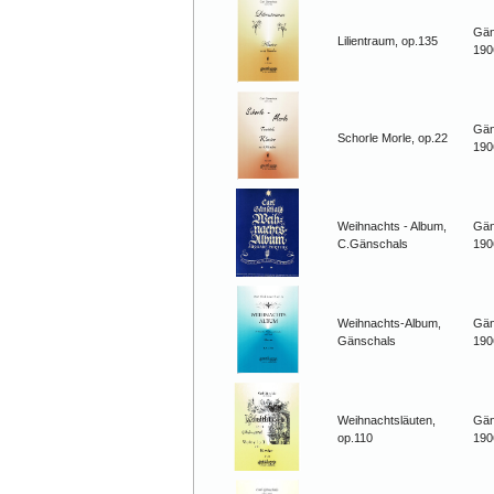
Gän
Lilientraum, op.135
190
Gän
Schorle Morle, op.22
190
Weihnachts - Album,
Gän
C.Gänschals
190
Weihnachts-Album,
Gän
Gänschals
190
Weihnachtsläuten,
Gän
op.110
190