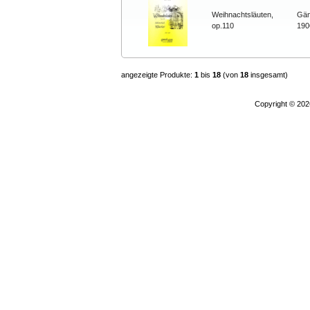
Weihnachtsläuten,
Gän
op.110
190
angezeigte Produkte:
1
bis
18
(von
18
insgesamt)
Copyright © 20