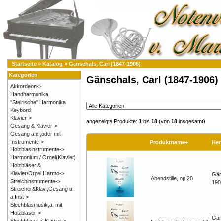
Startseite
»
Katalog
»
Gänschals, Carl (1847-1906)
Kategorien
Gänschals, Carl (1847-1906)
Akkordeon->
Handharmonika
"Steirische" Harmonika
Keybord
Klavier->
angezeigte Produkte:
1
bis
18
(von
18
insgesamt)
Gesang & Klavier->
Gesang a.c.,oder mit
Instrumente->
Produktname+
Her
Holzblasinstrumente->
Harmonium / Orgel(Klavier)
Holzbläser &
Klavier/Orgel,Harmo->
Gän
Abendstille, op.20
Streichinstrumente->
190
Streicher&Klav.,Gesang u.
a.Inst->
Blechblasmusik,a. mit
Holzbläser->
Gän
Blechbläser & Klavier->