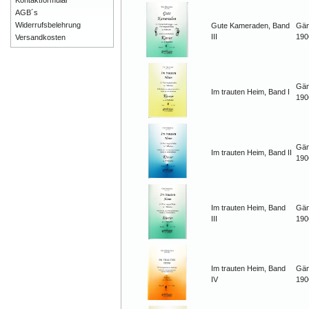
Kontaktformular
AGB´s
Widerrufsbelehrung
Gute Kameraden, Band
Gän
III
190
Versandkosten
Gän
Im trauten Heim, Band I
190
Gän
Im trauten Heim, Band II
190
Im trauten Heim, Band
Gän
III
190
Im trauten Heim, Band
Gän
IV
190