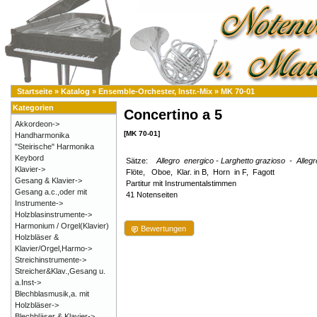
Startseite
»
Katalog
»
Ensemble-Orchester, Instr.-Mix
»
MK 70-01
Kategorien
Concertino a 5
Akkordeon->
[MK 70-01]
Handharmonika
"Steirische" Harmonika
Keybord
Sätze:
Allegro energico - Larghetto grazioso - Allegr
Klavier->
Flöte, Oboe, Klar. in B, Horn in F, Fagott
Gesang & Klavier->
Partitur mit Instrumentalstimmen
Gesang a.c.,oder mit
41 Notenseiten
Instrumente->
Holzblasinstrumente->
Harmonium / Orgel(Klavier)
Bewertungen
Holzbläser &
Klavier/Orgel,Harmo->
Streichinstrumente->
Streicher&Klav.,Gesang u.
a.Inst->
Blechblasmusik,a. mit
Holzbläser->
Blechbläser & Klavier->