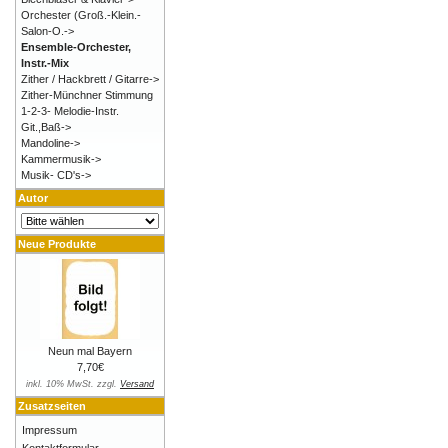
Orchester (Groß.-Klein.-
Salon-O.->
Ensemble-Orchester,
Instr.-Mix
Zither / Hackbrett / Gitarre->
Zither-Münchner Stimmung
1-2-3- Melodie-Instr.
Git.,Baß->
Mandoline->
Kammermusik->
Musik- CD's->
Autor
Neue Produkte
Neun mal Bayern
7,70€
inkl. 10% MwSt. zzgl.
Versand
Zusatzseiten
Impressum