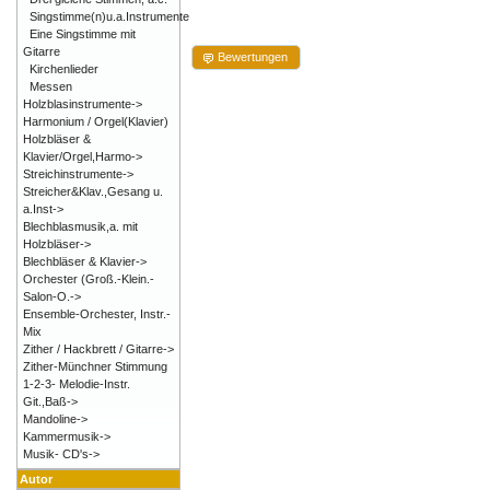
Singstimme(n)u.a.Instrumente
Eine Singstimme mit
Gitarre
Bewertungen
Kirchenlieder
Messen
Holzblasinstrumente->
Harmonium / Orgel(Klavier)
Holzbläser &
Klavier/Orgel,Harmo->
Streichinstrumente->
Streicher&Klav.,Gesang u.
a.Inst->
Blechblasmusik,a. mit
Holzbläser->
Blechbläser & Klavier->
Orchester (Groß.-Klein.-
Salon-O.->
Ensemble-Orchester, Instr.-
Mix
Zither / Hackbrett / Gitarre->
Zither-Münchner Stimmung
1-2-3- Melodie-Instr.
Git.,Baß->
Mandoline->
Kammermusik->
Musik- CD's->
Autor