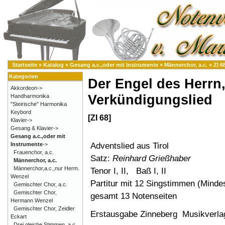
Startseite
»
Katalog
»
Gesang a.c.,oder mit Instrumente
»
Männerchor, a.c.
»
ZI 6
Kategorien
Der Engel des Herrn
Akkordeon->
Verkündigungslied
Handharmonika
"Steirische" Harmonika
Keybord
[ZI 68]
Klavier->
Gesang & Klavier->
Gesang a.c.,oder mit
Adventslied aus Tirol
Instrumente
->
Frauenchor, a.c.
Satz:
Reinhard Grießhaber
Männerchor, a.c.
Männerchor,a.c.,nur Herm.
Tenor I, II, Baß I, II
Wenzel
Partitur mit 12 Singstimmen (Mind
Gemischter Chor, a.c.
Gemischter Chor,
gesamt 13 Notenseiten
Hermann Wenzel
Gemischter Chor, Zeidler
Erstausgabe Zinneberg Musikverl
Eckart
Drei gleiche Stimmen, a.c.