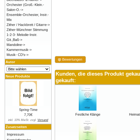
Orchester (Groß.-Klein.-
Salon-O.->
Ensemble-Orchester, Instr.-
Mix
Zither / Hackbrett / Gitarre->
Zither-Münchner Stimmung
1-2-3- Melodie-Instr.
Git.,Baß->
Mandoline->
Kammermusik->
Musik- CD's->
Bewertungen
Autor
Kunden, die dieses Produkt gekau
Neue Produkte
gekauft:
Spring-Time
Festliche Klänge
Heimat
7,70€
inkl. 10% MwSt. zzgl.
Versand
Zusatzseiten
Impressum