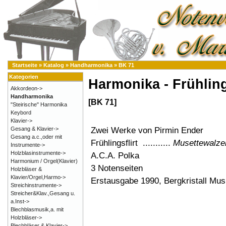
Startseite
»
Katalog
»
Handharmonika
»
BK 71
Kategorien
Harmonika - Frühlin
Akkordeon->
Handharmonika
[BK 71]
"Steirische" Harmonika
Keybord
Klavier->
Zwei Werke von Pirmin Ender
Gesang & Klavier->
Gesang a.c.,oder mit
Frühlingsflirt ...........
Musettewalz
Instrumente->
Holzblasinstrumente->
A.C.A. Polka
Harmonium / Orgel(Klavier)
3 Notenseiten
Holzbläser &
Klavier/Orgel,Harmo->
Erstausgabe 1990, Bergkristall Mus
Streichinstrumente->
Streicher&Klav.,Gesang u.
a.Inst->
Blechblasmusik,a. mit
Holzbläser->
Blechbläser & Klavier->