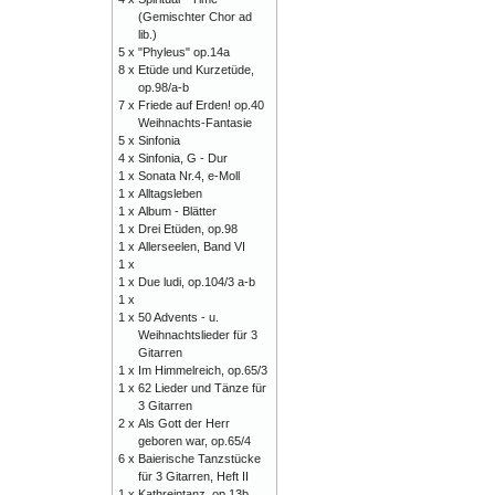
(Gemischter Chor ad
lib.)
5 x
"Phyleus" op.14a
8 x
Etüde und Kurzetüde,
op.98/a-b
7 x
Friede auf Erden! op.40
Weihnachts-Fantasie
5 x
Sinfonia
4 x
Sinfonia, G - Dur
1 x
Sonata Nr.4, e-Moll
1 x
Alltagsleben
1 x
Album - Blätter
1 x
Drei Etüden, op.98
1 x
Allerseelen, Band VI
1 x
1 x
Due ludi, op.104/3 a-b
1 x
1 x
50 Advents - u.
Weihnachtslieder für 3
Gitarren
1 x
Im Himmelreich, op.65/3
1 x
62 Lieder und Tänze für
3 Gitarren
2 x
Als Gott der Herr
geboren war, op.65/4
6 x
Baierische Tanzstücke
für 3 Gitarren, Heft II
1 x
Kathreintanz, op.13b