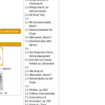
Christnacht
1 x
Heil'ge Nacht, du
kehrest wieder
2 x
All Souls' Day
1 x
1 x
88 Choralvorspiele,
Band I
1 x
Weihnachtslieder für
Add to Cart
Orgel
1 x
Allerseelen, Band II
1 x
Keyboard play after
figures
1 x
1 x
Der Engel des Herrn,
Verkündigungslied
2 x
Nun laßt uns heben
fröhlich an, Marienlied
1 x
 - Band II
1 x
Alle fangt an
2 x
Allerseelen, Band V
1 x
Westernlieder an der
Orgel
1 x
1 x
Motette, op.32/5
s - III
1 x
Folklore Internationally
7 x
Concertino a 5
8 x
Invocation, op.13/3
4 x
Spiritual - Time