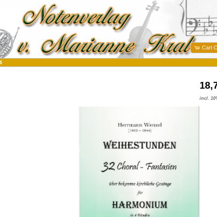
Cart C
4
18,
incl. 1