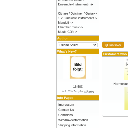
Ensemble-Instrument mix.
Cithare / Dulcimer / Guitar->
1-2-3 melodie-instruments->
Mandolin->
Chamber music->
Music-CD's->
Author
Reviews
What's New?
Customers who b
Harmonium
16,50€
incl. 10% Tax plus
shipping
Info Pages
Impressum
Contact Us
Conditions
Withdrawsinformation
Shipping information