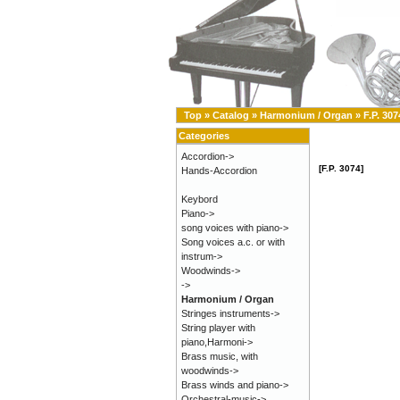
Top
»
Catalog
»
Harmonium / Organ
»
F.P. 307
Categories
Accordion->
[F.P. 3074]
Hands-Accordion
Keybord
Piano->
song voices with piano->
Song voices a.c. or with
instrum->
Woodwinds->
->
Harmonium / Organ
Stringes instruments->
String player with
piano,Harmoni->
Brass music, with
woodwinds->
Brass winds and piano->
Orchestral-music->