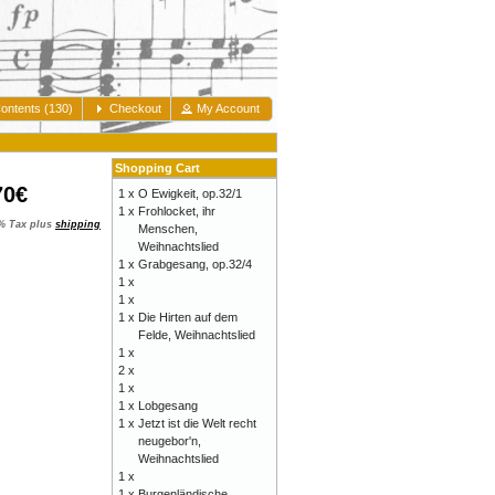
ontents (130)
Checkout
My Account
Shopping Cart
70€
1 x
O Ewigkeit, op.32/1
1 x
Frohlocket, ihr
0% Tax plus
shipping
Menschen,
Weihnachtslied
1 x
Grabgesang, op.32/4
1 x
1 x
1 x
Die Hirten auf dem
Felde, Weihnachtslied
1 x
2 x
1 x
1 x
Lobgesang
1 x
Jetzt ist die Welt recht
neugebor'n,
Weihnachtslied
1 x
1 x
Burgenländische