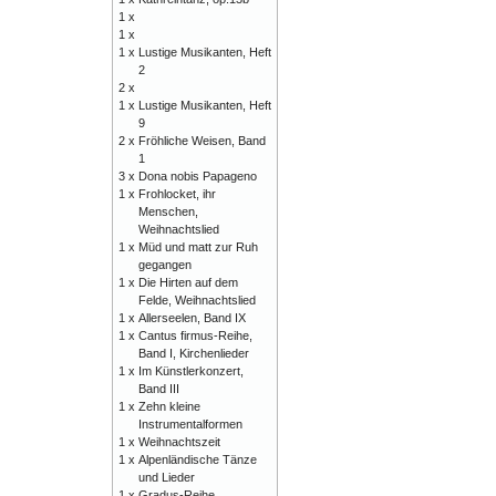
1 x
1 x
1 x
Lustige Musikanten, Heft
2
2 x
1 x
Lustige Musikanten, Heft
9
2 x
Fröhliche Weisen, Band
1
3 x
Dona nobis Papageno
1 x
Frohlocket, ihr
Menschen,
Weihnachtslied
1 x
Müd und matt zur Ruh
gegangen
1 x
Die Hirten auf dem
Felde, Weihnachtslied
1 x
Allerseelen, Band IX
1 x
Cantus firmus-Reihe,
Band I, Kirchenlieder
1 x
Im Künstlerkonzert,
Band III
1 x
Zehn kleine
Instrumentalformen
1 x
Weihnachtszeit
1 x
Alpenländische Tänze
und Lieder
1 x
Gradus-Reihe,