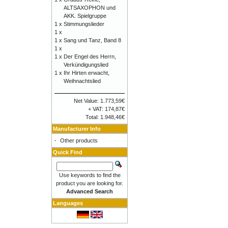
ALTSAXOPHON und
AKK. Spielgruppe
1 x
Stimmungslieder
1 x
1 x
Sang und Tanz, Band 8
1 x
1 x
Der Engel des Herrn,
Verkündigungslied
1 x
Ihr Hirten erwacht,
Weihnachtslied
Net Value: 1.773,59€
+ VAT: 174,87€
Total: 1.948,46€
Manufacturer Info
-
Other products
Quick Find
Use keywords to find the
product you are looking for.
Advanced Search
Languages