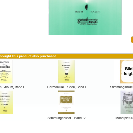
ought this product also purchased
 - Album, Band I
Harmonium Etüden, Band I
Stimmungsbilder
Stimmungsbilder - Band IV
Mood picture