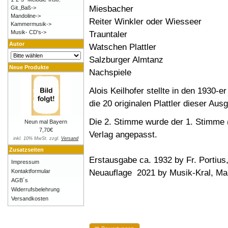
Miesbacher
Git.,Baß->
Mandoline->
Reiter Winkler oder Wiesseer
Kammermusik->
Musik- CD's->
Trauntaler
Autor
Watschen Plattler
Salzburger Almtanz
Neue Produkte
Nachspiele
Alois Keilhofer stellte in den 1930-e
die 20 originalen Plattler dieser A
Die 2. Stimme wurde der 1. Stimme
Neun mal Bayern
7,70€
Verlag angepasst.
inkl. 10% MwSt. zzgl.
Versand
Zusatzseiten
Erstausgabe ca. 1932 by Fr. Portius,
Impressum
Neuauflage 2021 by Musik-Kral, Ma
Kontaktformular
AGB´s
Widerrufsbelehrung
Versandkosten