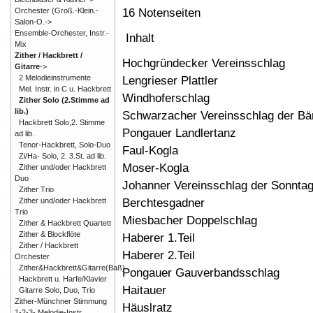
16 Notenseiten
Orchester (Groß.-Klein.-
Salon-O.->
Ensemble-Orchester, Instr.-
Inhalt
Mix
Zither / Hackbrett /
Hochgründecker Vereinsschlag
Gitarre
->
2 Melodieinstrumente
Lengrieser Plattler
Mel. Instr. in C u. Hackbrett
Windhoferschlag
Zither Solo (2.Stimme ad
lib.)
Schwarzacher Vereinsschlag der Bä
Hackbrett Solo,2. Stimme
Pongauer Landlertanz
ad lib.
Tenor-Hackbrett, Solo-Duo
Faul-Kogla
Zi/Ha- Solo, 2. 3.St. ad lib.
Moser-Kogla
Zither und/oder Hackbrett
Duo
Johanner Vereinsschlag der Sonnta
Zither Trio
Berchtesgadner
Zither und/oder Hackbrett
Trio
Miesbacher Doppelschlag
Zither & Hackbrett Quartett
Zither & Blockflöte
Haberer 1.Teil
Zither / Hackbrett
Haberer 2.Teil
Orchester
Zither&Hackbrett&Gitarre(Baß)
Pongauer Gauverbandsschlag
Hackbrett u. Harfe/Klavier
Haitauer
Gitarre Solo, Duo, Trio
Zither-Münchner Stimmung
Häuslratz
1-2-3- Melodie-Instr.