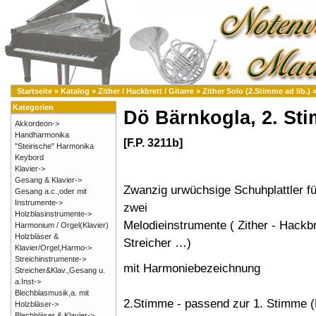
Startseite
»
Katalog
»
Zither / Hackbrett / Gitarre
»
Zither Solo (2.Stimme ad lib.)
Kategorien
Dö Bärnkogla, 2. St
Akkordeon->
Handharmonika
[F.P. 3211b]
"Steirische" Harmonika
Keybord
Klavier->
Gesang & Klavier->
Zwanzig urwüchsige Schuhplattler fü
Gesang a.c.,oder mit
Instrumente->
zwei
Holzblasinstrumente->
Melodieinstrumente ( Zither - Hackbre
Harmonium / Orgel(Klavier)
Holzbläser &
Streicher …)
Klavier/Orgel,Harmo->
Streichinstrumente->
mit Harmoniebezeichnung
Streicher&Klav.,Gesang u.
a.Inst->
Blechblasmusik,a. mit
2.Stimme - passend zur 1. Stimme (
Holzbläser->
Blechbläser & Klavier->