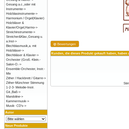
Gesang a.c.,oder mit
Instrumente->
Holzblasinstrumente->
Harmonium / Orgel(Klavier)
Holzbläser &
Klavier/Orgel,Harmo->
Streichinstrumente->
Streicher&Klav.,Gesang u.
a.Inst->
Bewertungen
Blechblasmusik,a. mit
Holzbläser->
Kunden, die dieses Produkt gekauft haben, haben 
Blechbläser & Klavier->
Orchester (Groß.-Klein.-
Salon-O.->
Ensemble-Orchester, Instr.-
Mix
Zither / Hackbrett / Gitarre->
Zither-Münchner Stimmung
Sti
1-2-3- Melodie-Instr.
Git.,Baß->
Mandoline->
Kammermusik->
Musik- CD's->
Autor
Neue Produkte