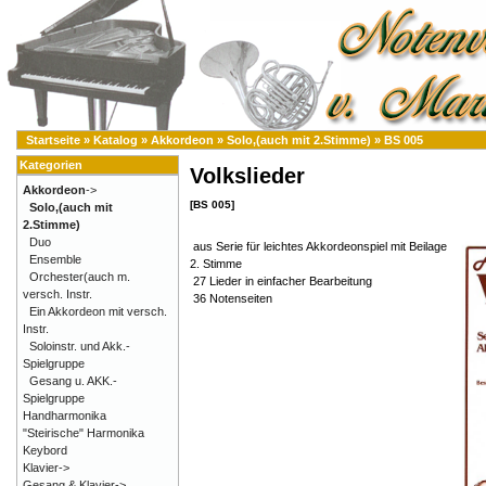
Startseite
»
Katalog
»
Akkordeon
»
Solo,(auch mit 2.Stimme)
»
BS 005
Kategorien
Volkslieder
Akkordeon
->
[BS 005]
Solo,(auch mit
2.Stimme)
Duo
aus Serie für leichtes Akkordeonspiel mit Beilage
Ensemble
2. Stimme
Orchester(auch m.
27 Lieder in einfacher Bearbeitung
versch. Instr.
36 Notenseiten
Ein Akkordeon mit versch.
Instr.
Soloinstr. und Akk.-
Spielgruppe
Gesang u. AKK.-
Spielgruppe
Handharmonika
"Steirische" Harmonika
Keybord
Klavier->
Gesang & Klavier->