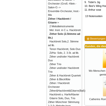
9. Tobin's Jig
Orchester (Groß.-Klein.-
10. Bee's Wing Ho
Salon-O.->
11. Arthur seat
Ensemble-Orchester, Instr.-
Mix
13 Notenseiten
Zither / Hackbrett /
Gitarre
->
2 Melodieinstrumente
Mel. Instr. in C u. Hackbrett
Zither Solo (2.Stimme ad
lib.)
Bewertungen
Hackbrett Solo,2. Stimme
ad lib.
Kunden, die die
Tenor-Hackbrett, Solo-Duo
Zi/Ha- Solo, 2. 3.St. ad lib.
Zither und/oder Hackbrett
Duo
Zither Trio
Zither und/oder Hackbrett
Wo Menschen s
Trio
gemi
Zither & Hackbrett Quartett
Zither & Blockflöte
Zither / Hackbrett
Orchester
Zither&Hackbrett&Gitarre(Baß)
Hackbrett u. Harfe/Klavier
Gitarre Solo, Duo, Trio
Catherins Roma
Zither-Münchner Stimmung
1-2-3- Melodie-Instr.