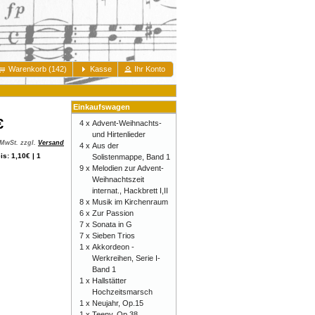
Warenkorb (142)
Kasse
Ihr Konto
Einkaufswagen
€
4 x
Advent-Weihnachts-
und Hirtenlieder
 MwSt. zzgl.
Versand
4 x
Aus der
s: 1,10€ | 1
Solistenmappe, Band 1
9 x
Melodien zur Advent-
Weihnachtszeit
internat., Hackbrett I,II
8 x
Musik im Kirchenraum
6 x
Zur Passion
7 x
Sonata in G
7 x
Sieben Trios
1 x
Akkordeon -
Werkreihen, Serie I-
Band 1
1 x
Hallstätter
Hochzeitsmarsch
1 x
Neujahr, Op.15
1 x
Teeny, Op.38