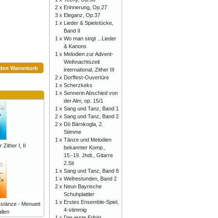
2 x
Erinnerung, Op.27
3 x
Eleganz, Op.37
1 x
Lieder & Spielstücke,
Band II
1 x
Wo man singt ...Lieder
& Kanons
1 x
Melodien zur Advent-
Weihnachtszeit
 den Warenkorb
international, Zither III
2 x
Dorffest-Ouvertüre
1 x
Scherzkeks
1 x
Sennerin Abschied von
der Alm, op. 15/1
1 x
Sang und Tanz, Band 1
2 x
Sang und Tanz, Band 2
2 x
Dö Bärnkogla, 2.
Stimme
1 x
Tänze und Melodien
Zither I, II
bekannter Komp.,
15.-19. Jhdt., Gitarre
2.Sti
1 x
Sang und Tanz, Band 8
1 x
Weihestunden, Band 2
2 x
Neun Bayrische
Schuhplattler
1 x
Erstes Ensemble-Spiel,
tstänze - Menuett
4-stimmig
llen
1 x
Der erste Erfolg