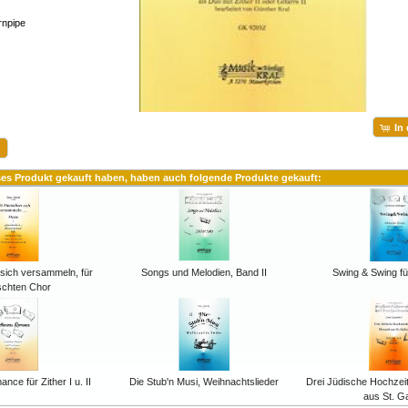
rnpipe
In
ses Produkt gekauft haben, haben auch folgende Produkte gekauft:
ich versammeln, für
Songs und Melodien, Band II
Swing & Swing für 
schten Chor
nce für Zither I u. II
Die Stub'n Musi, Weihnachtslieder
Drei Jüdische Hochzei
aus St. Ga