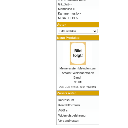
Git.,Baß->
Mandoline->
Kammermusik->
Musik- CD's->
Autor
Neue Produkte
Meine ersten Melodien zur
Advent-Weihnachtszeit
Band I
9,90€
inkl. 10% MwSt. zzgl.
Versand
Zusatzseiten
Impressum
Kontaktformular
AGB´s
Widerrufsbelehrung
Versandkosten