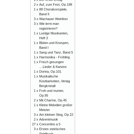
2 x
Auf, zum Fest, Op.198
1 x
88 Choralvorspiele,
Band II
3 x
Wachauer Weinfest
3 x
Wie lernt man
registrieren?
1 x
Lustige Musikanten,
Heft 3
1 x
Blüten und Knospen,
Band I
1 x
Sang und Tanz, Band 5
1 x
Harmonika - Frühling
1 x
Frisch gesungen
....Lieder & Kanons
1 x
Dorina, Op.101
1 x
Musikalische
Kostbarkeiten, Verlag
Bergkristall
1 x
Froh und munter,
Op.95
2 x
Mit Charme, Op.45
1 x
Kleine Melodien großer
Meister
3 x
Am kleinen Steg, Op.22
2 x
Adventmusik
27 x
Concertino a 5
3 x
Erstes steirisches
Spielbuch