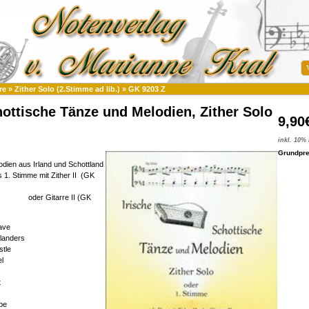
re
»
Zither Solo (2.Stimme ad lib.)
»
GK 9203 Z
hottische Tänze und Melodien, Zither Solo
9,90
inkl. 10%
Grundprei
dien aus Irland und Schottland
s 1. Stimme mit Zither II (GK
tarre II (GK
ave
hlanders
tle
l
t
pe