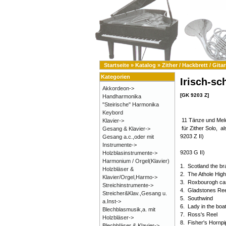
Startseite
»
Katalog
»
Zither / Hackbrett / Gitar
Kategorien
Irisch-sc
Akkordeon->
[GK 9203 Z]
Handharmonika
"Steirische" Harmonika
Keybord
11 Tänze und Melo
Klavier->
für Zither Solo, al
Gesang & Klavier->
9203 Z II)
Gesang a.c.,oder mit
oder Gi
Instrumente->
9203 G II)
Holzblasinstrumente->
Harmonium / Orgel(Klavier)
1. Scotland the br
Holzbläser &
2. The Athole Hig
Klavier/Orgel,Harmo->
3. Roxbourogh cas
Streichinstrumente->
4. Gladstones Ree
Streicher&Klav.,Gesang u.
5. Southwind
a.Inst->
6. Lady in the boa
Blechblasmusik,a. mit
7. Ross's Reel
Holzbläser->
8. Fisher's Hornpi
Blechbläser & Klavier->