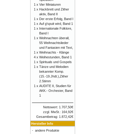
1 x
Vier Miniaturen
1 x
Hackbrett und Zither
aktiv, Band II
1 x
Der erste Erfolg, Band I
1 x
Auf g'spuit wird, Band 1
1 x
Internationale Folklore,
Band I
1 x
Weihnachten überall,
55 Weihnachtslieder
und Fantasien mit Text,
1 x
Weihnachts - Klänge
4 x
Weihestunden, Band 1
1 x
Spirituals und Gospels
1 x
Tänze und Melodien
bekannter Komp.
(15.-19.Jhdt.),Zither
2.Stimm
1 x
AUDITE II, Studien für
AKK.- Orchester, Band
1
Nettowert: 1.707,50€
zzgl. MwSt.: 164,92€
Gesamtbetrag: 1.872,42€
Hersteller Info
-
andere Produkte