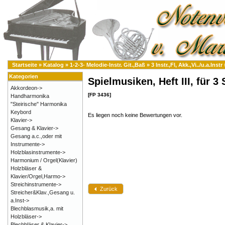
Startseite
»
Katalog
»
1-2-3- Melodie-Instr. Git.,Baß
»
3 Instr.,Fl, Akk.,Vi../u.a.Instr
Kategorien
Spielmusiken, Heft III, für 
Akkordeon->
[FP 3436]
Handharmonika
"Steirische" Harmonika
Keybord
Es liegen noch keine Bewertungen vor.
Klavier->
Gesang & Klavier->
Gesang a.c.,oder mit
Instrumente->
Holzblasinstrumente->
Harmonium / Orgel(Klavier)
Holzbläser &
Klavier/Orgel,Harmo->
Streichinstrumente->
Zurück
Streicher&Klav.,Gesang u.
a.Inst->
Blechblasmusik,a. mit
Holzbläser->
Blechbläser & Klavier->