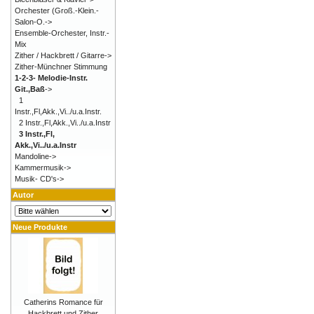
Orchester (Groß.-Klein.-
Salon-O.->
Ensemble-Orchester, Instr.-
Mix
Zither / Hackbrett / Gitarre->
Zither-Münchner Stimmung
1-2-3- Melodie-Instr.
Git.,Baß
->
1
Instr.,Fl,Akk.,Vi../u.a.Instr.
2 Instr.,Fl,Akk.,Vi../u.a.Instr
3 Instr.,Fl,
Akk.,Vi../u.a.Instr
Mandoline->
Kammermusik->
Musik- CD's->
Autor
Neue Produkte
Catherins Romance für
Hackbrett und Zither